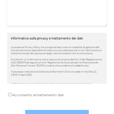
Informativa sulla privacy e trattamento dei dati
La presente Privacy Policy ha lo scopo di descrivere le modalità di gestione del
sito attualmente reperibile all’indirizzo www.baitacecilia.it con riferimento al
trattamento dei dati personali degli utenti/visitatori che lo consultano.
Si tratta di un’informativa che è resa anche ai sensi dell’art. 13 del Regolamento
(UE) 2016/679 (di seguito anche “Regolamento Generale per la Protezione dei
Dati Personali” ovvero “RGPD”) a coloro che accedono al suddetto sito.
Il sito sopra indicato è di titolarità di Bormolini Ezio con sede in Via Olta 32,
23041 Livigno (SO).
L’informativa è resa da Bormolini Ezio esclusivamente per il sito sopra
menzionato e non anche per altri siti web o sezioni/pagine/spazi di titolarità di
Terzi eventualmente consultati dall’utente tramite appositi link.
Acconsento al trattamento dati
Gli utenti/visitatori sono invitati a leggere attentamente la presente Privacy
Policy prima di fornire qualsiasi tipo di informazione personale e/o compilare
qualunque modulo elettronico presente sul sito stesso.
Qualora agli utenti/visitatori sia richiesto, per accedere a determinati servizi, di
conferire propri dati personali, sarà previamente rilasciata, nelle pagine relative