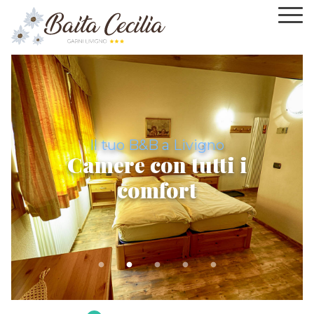
Il tuo B&B a Livigno
Camere con tutti i
comfort